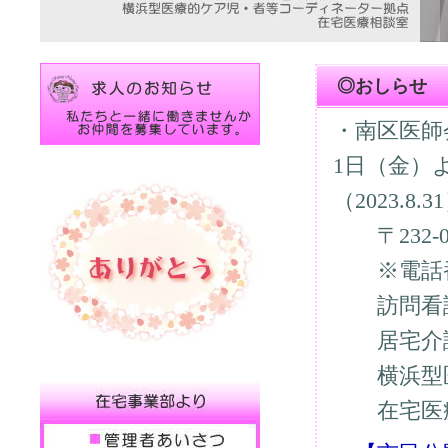
◎おしらせ
・南区医師
1日（金）
（2023.8.3
〒232-00
※電話番
訪問看護
居宅介護
横浜型医
在宅医療