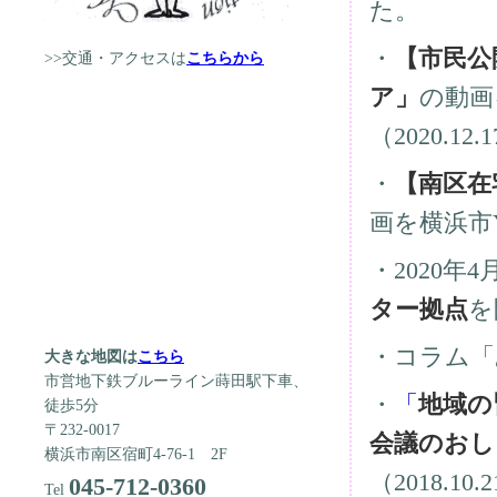
た。
・
【市民公
>>交通・アクセスは
こちらから
ア」
の動画
（2020.12.
・
【南区在
画を横浜市Yo
・2020年
ター拠点
を
・コラム「
大きな地図は
こちら
市営地下鉄ブルーライン蒔田駅下車、
・
「
地域の
徒歩5分
〒232-0017
会議のおし
横浜市南区宿町4-76-1
2F
（2018.10.
045-712-0360
Tel