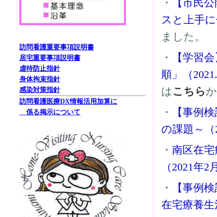
・
【市民公
スと上手に
ました。
訪問看護重要事項説明書
・
【学習会
居宅重要事項説明書
虐待防止指針
順」（2021
身体拘束指針
は
こちら
か
感染対策指針
訪問看護医療DX情報活用加算に
・
【事例検
係る掲示について
の課題～（2
・
南区在宅
（2021年
・
【事例検
在宅療養生活